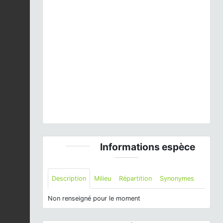
Previous
Next
Vibidia duodecimguttata
(Poda, 1761) © C. Quintin
- CC BY-NC-SA
Informations espèce
Description
Milieu
Répartition
Synonymes
Non renseigné pour le moment