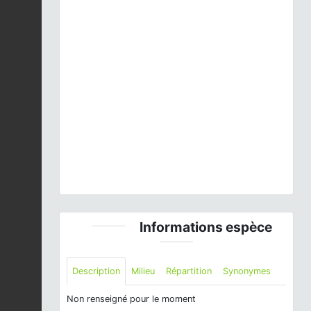
Previous
Next
Quercus pubescens
Willd., 1805 © A.-H. Paradis &
R. Poncet - CC BY-NC-SA
Informations espèce
Description
Milieu
Répartition
Synonymes
Non renseigné pour le moment