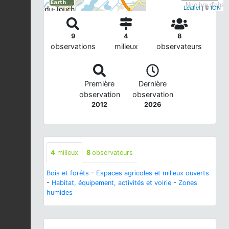
Nombre d'observ
Leaflet
| ©
IGN
9
4
8
observations
milieux
observateurs
Première
Dernière
observation
observation
2012
2026
4
milieux
8
observateurs
Bois et forêts
-
Espaces agricoles et milieux ouverts
-
Habitat, équipement, activités et voirie
-
Zones
humides