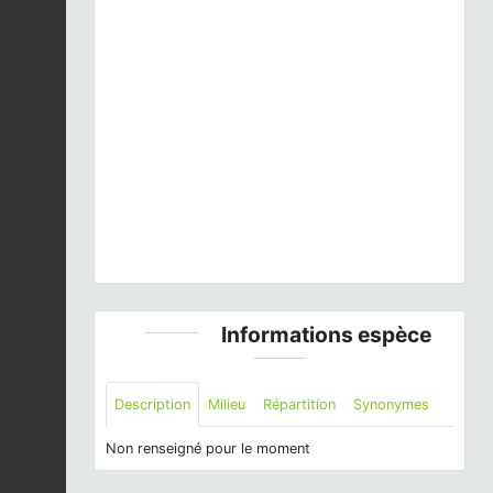
Previous
Next
Verbascum blattaria
L., 1753 © P. Gourdain - CC
BY-NC-SA
Informations espèce
Description
Milieu
Répartition
Synonymes
Non renseigné pour le moment