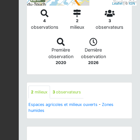
Nombre d'observ
Leaflet
| ©
IGN
4
2
3
observations
milieux
observateurs
Première
Dernière
observation
observation
2020
2026
2
milieux
3
observateurs
Espaces agricoles et milieux ouverts
-
Zones
humides