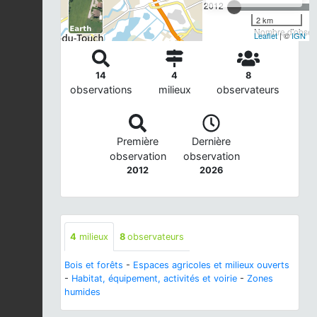
2012
2 km
Nombre d'observ
Leaflet
| ©
IGN
14
4
8
observations
milieux
observateurs
Première
Dernière
observation
observation
2012
2026
4
milieux
8
observateurs
Bois et forêts
-
Espaces agricoles et milieux ouverts
-
Habitat, équipement, activités et voirie
-
Zones
humides