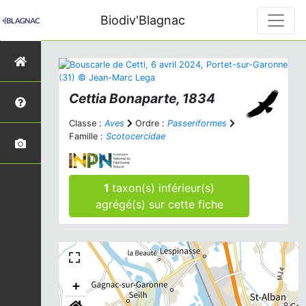
Biodiv'Blagnac
Cettia
Bonaparte, 1834
Classe :
Aves
Ordre :
Passeriformes
Famille :
Scotocercidae
1
taxon(s) inférieur(s)
agrégé(s) sur cette fiche
+