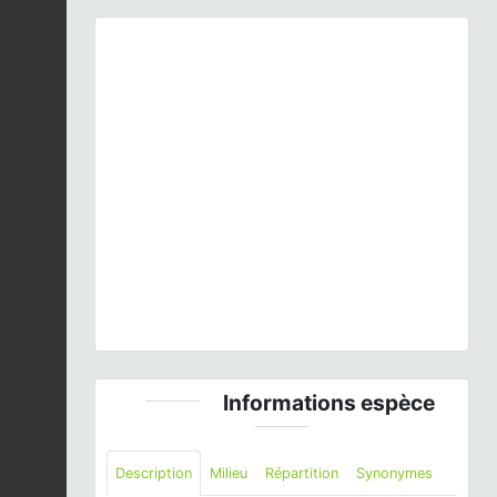
Previous
Next
Bouscarle de Cetti © Ghislain Riou
Informations espèce
Description
Milieu
Répartition
Synonymes