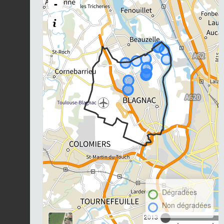
-
Dégradées
Non dégradées
2013