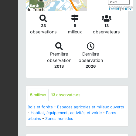
2 km
Nombre d'observ
Leaflet
| ©
IGN
23
5
13
observations
milieux
observateurs
Première
Dernière
observation
observation
2013
2026
5
milieux
13
observateurs
Bois et forêts
-
Espaces agricoles et milieux ouverts
-
Habitat, équipement, activités et voirie
-
Parcs
urbains
-
Zones humides