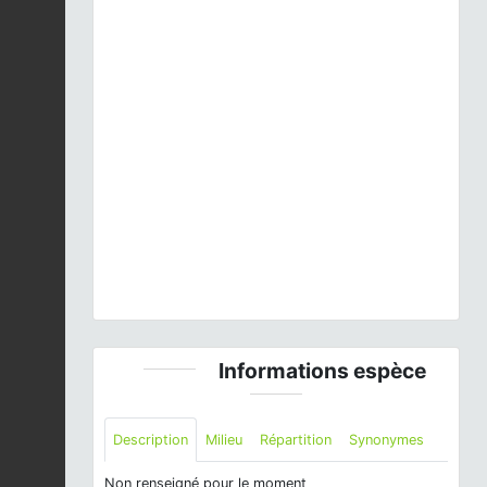
Previous
Next
Pieris rapae
(Linnaeus, 1758) © E. SANSAULT -
ANEPE Caudalis - CC BY-NC-SA
Informations espèce
Description
Milieu
Répartition
Synonymes
Non renseigné pour le moment