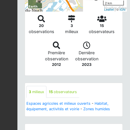
2 km
Nombre d'observ
Leaflet
| ©
IGN
20
3
15
observations
milieux
observateurs
Première
Dernière
observation
observation
2012
2023
3
milieux
15
observateurs
Espaces agricoles et milieux ouverts
-
Habitat,
équipement, activités et voirie
-
Zones humides