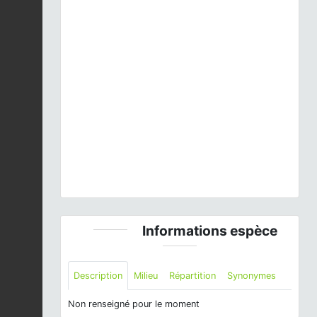
Previous
Next
Alcedo atthis
(Linnaeus, 1758) © J.P. Siblet - CC
BY-NC-SA
Informations espèce
Description
Milieu
Répartition
Synonymes
Non renseigné pour le moment