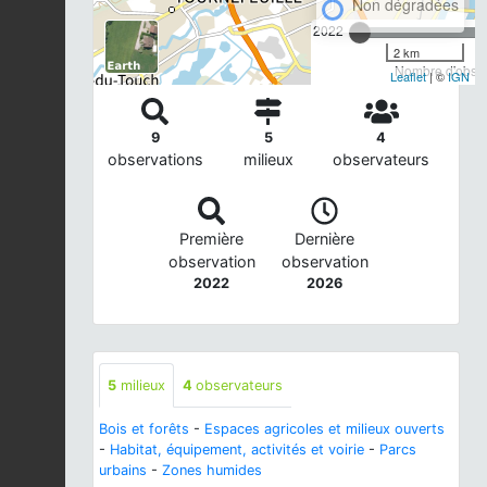
Non dégradées
2022
2 km
Nombre d'observ
Leaflet
| ©
IGN
9
5
4
observations
milieux
observateurs
Première
Dernière
observation
observation
2022
2026
5
milieux
4
observateurs
Bois et forêts
-
Espaces agricoles et milieux ouverts
-
Habitat, équipement, activités et voirie
-
Parcs
urbains
-
Zones humides