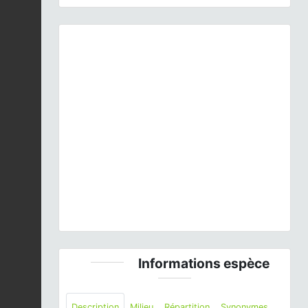
Previous
Next
Melitaea cinxia
(Linnaeus, 1758) © J. LAIGNEL - CC
BY-SA
Informations espèce
Description
Milieu
Répartition
Synonymes