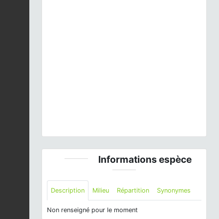
Previous
Next
Campagnol agreste (Microtus agrestis) © Matthieu
Berroneau
Informations espèce
Description
Milieu
Répartition
Synonymes
Non renseigné pour le moment