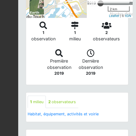
2019
2 km
Nombre d'observ
Leaflet
| ©
IGN
1
1
2
observation
milieu
observateurs
Première
Dernière
observation
observation
2019
2019
1
milieu
2
observateurs
Habitat, équipement, activités et voirie