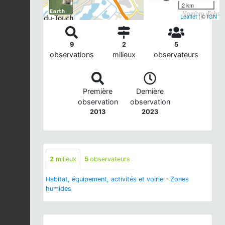
2 km
Nombre d'observ
Leaflet
| ©
IGN
9
2
5
observations
milieux
observateurs
Première
Dernière
observation
observation
2013
2023
2
milieux
5
observateurs
Habitat, équipement, activités et voirie
-
Zones
humides