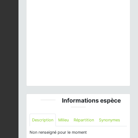
Previous
Next
Orthétrum bleuissant - Orthetrum coerulescens -
Arrens-Marsous © Gilles Pottier
Informations espèce
Description
Milieu
Répartition
Synonymes
Non renseigné pour le moment