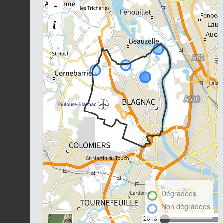
-
Dégradées
Non dégradées
2013