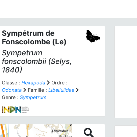
Sympétrum de
Fonscolombe (Le)
Sympetrum
fonscolombii
(Selys,
1840)
Prev
Classe :
Hexapoda
Ordre :
Odonata
Famille :
Libellulidae
Genre :
Sympetrum
Sympe