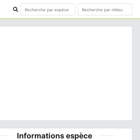
ious
Next
trum fonscolombii
(Selys, 1840) © J. LAIGNEL - CC
BY-NC-SA
Informations espèce