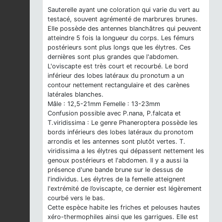
Sauterelle ayant une coloration qui varie du vert au
testacé, souvent agrémenté de marbrures brunes.
Elle possède des antennes blanchâtres qui peuvent
atteindre 5 fois la longueur du corps. Les fémurs
postérieurs sont plus longs que les élytres. Ces
dernières sont plus grandes que l'abdomen.
L'oviscapte est très court et recourbé. Le bord
inférieur des lobes latéraux du pronotum a un
contour nettement rectangulaire et des carènes
latérales blanches.
Mâle : 12,5-21mm Femelle : 13-23mm
Confusion possible avec P.nana, P.falcata et
T.viridissima : Le genre Phaneroptera possède les
bords inférieurs des lobes latéraux du pronotom
arrondis et les antennes sont plutôt vertes. T.
viridissima a les élytres qui dépassent nettement les
genoux postérieurs et l'abdomen. Il y a aussi la
présence d'une bande brune sur le dessus de
l'individus. Les élytres de la femelle atteignent
l'extrémité de l’oviscapte, ce dernier est légèrement
courbé vers le bas.
Cette espèce habite les friches et pelouses hautes
xéro-thermophiles ainsi que les garrigues. Elle est