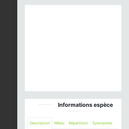
Previous
Next
Phanéroptère liliacé - Tylopsis lilifolia (Serviès - 81)
© Jessica Joachim
Informations espèce
Description
Milieu
Répartition
Synonymes