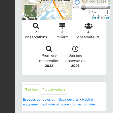
Non dégradées
2022
2 km
Nombre d'observ
Leaflet
| ©
IGN
7
3
4
observations
milieux
observateurs
Première
Dernière
observation
observation
2022
2026
3
milieux
4
observateurs
Espaces agricoles et milieux ouverts
-
Habitat,
équipement, activités et voirie
-
Zones humides