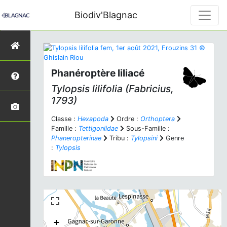
Biodiv'Blagnac
Phanéroptère liliacé
Tylopsis lilifolia
(Fabricius,
1793)
Classe :
Hexapoda
Ordre :
Orthoptera
Famille :
Tettigoniidae
Sous-Famille :
Phaneropterinae
Tribu :
Tylopsini
Genre
:
Tylopsis
+