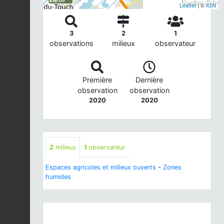
Nombre d'observ
Leaflet
| ©
IGN
3
2
1
observations
milieux
observateur
Première
Dernière
observation
observation
2020
2020
2
milieux
1
observateur
Espaces agricoles et milieux ouverts
-
Zones
humides