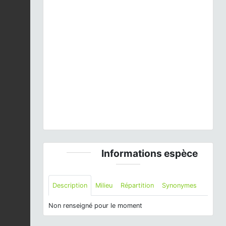
Previous
Next
Acer platanoides
L., 1753 © M. Bartoli - CC BY-NC-
SA
Informations espèce
Description
Milieu
Répartition
Synonymes
Non renseigné pour le moment