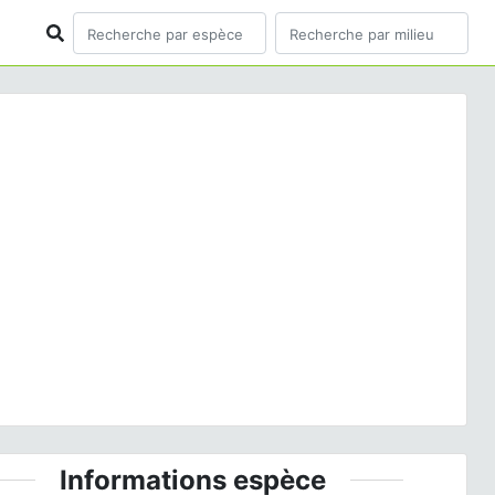
ious
Next
s hippocastanum
L., 1753 © S. Filoche - CC BY-NC-SA
Informations espèce