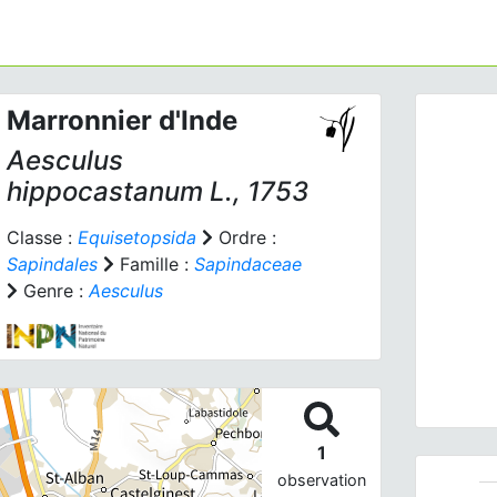
Marronnier d'Inde
Aesculus
hippocastanum
L., 1753
Classe :
Equisetopsida
Ordre :
Sapindales
Famille :
Sapindaceae
Prev
Genre :
Aesculus
Aesculu
1
observation