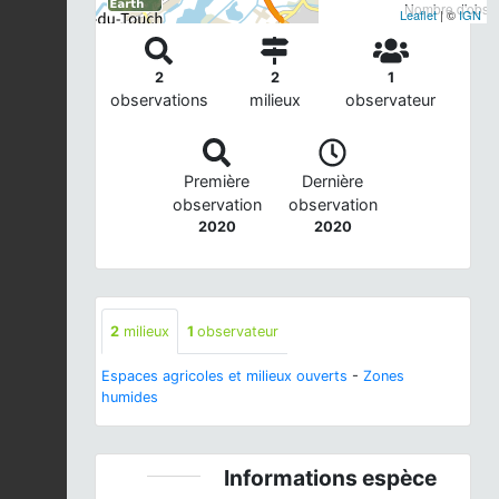
Nombre d'observ
Leaflet
| ©
IGN
2
2
1
observations
milieux
observateur
Première
Dernière
observation
observation
2020
2020
2
milieux
1
observateur
Espaces agricoles et milieux ouverts
-
Zones
humides
Informations espèce