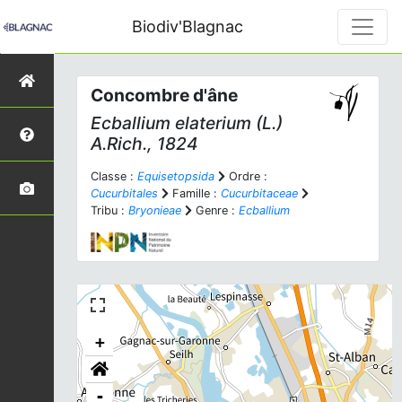
Biodiv'Blagnac
Concombre d'âne
Ecballium elaterium
(L.)
A.Rich., 1824
Classe :
Equisetopsida
Ordre :
Cucurbitales
Famille :
Cucurbitaceae
Tribu :
Bryonieae
Genre :
Ecballium
+
-