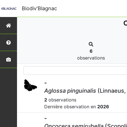
Biodiv'Blagnac
O
6
observations
-
Aglossa pinguinalis
(Linnaeus,
2
observations
Dernière observation en
2026
-
Oncocera semirubella
(Scopoli