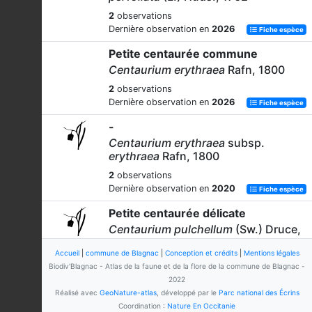
2
observations
Dernière observation en
2026
Fiche espèce
Petite centaurée commune
Centaurium erythraea
Rafn, 1800
2
observations
Dernière observation en
2026
Fiche espèce
-
Centaurium erythraea
subsp.
erythraea
Rafn, 1800
2
observations
Dernière observation en
2020
Fiche espèce
Petite centaurée délicate
Centaurium pulchellum
(Sw.) Druce,
1898
Accueil
|
commune de Blagnac
|
Conception et crédits
|
Mentions légales
2
observations
Biodiv'Blagnac - Atlas de la faune et de la flore de la commune de Blagnac -
Dernière observation en
2020
Fiche espèce
2022
Réalisé avec
GeoNature-atlas
, développé par le
Parc national des Écrins
Coordination :
Nature En Occitanie