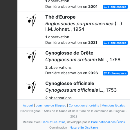
1
observation
Dernière observation en
2001
Fiche espèce
Thé d'Europe
Buglossoides purpurocaerulea
(L.)
I.M.Johnst., 1954
1
observation
Dernière observation en
2021
Fiche espèce
Cynoglosse de Crête
Cynoglossum creticum
Mill., 1768
2
observations
Dernière observation en
2026
Fiche espèce
Cynoglosse officinale
Cynoglossum officinale
L., 1753
2
observations
Dernière observation en
2026
Fiche espèce
Accueil
|
commune de Blagnac
|
Conception et crédits
|
Mentions légales
Biodiv'Blagnac - Atlas de la faune et de la flore de la commune de Blagnac -
Vipérine à feuilles de plantain
2022
Echium plantagineum
L., 1771
Réalisé avec
GeoNature-atlas
, développé par le
Parc national des Écrins
Coordination :
Nature En Occitanie
4
observations